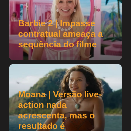
Barbie 2 | Impasse
contratual ameaça a
sequência do filme
Moana | Versão live-
action nada
acrescenta, mas o
resultado é