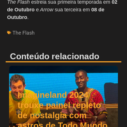
The Flash
estreia sua primeira temporada em
02
de Outubro
e
Arrow
sua terceira em
08 de
Outubro
.
The Flash
Conteúdo relacionado
Imagineland 2024
trouxe painel repleto
de nostalgia com
astros de Todo Mundo