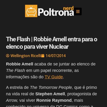
The Flash | Robbie Amell entra para o
elenco para viver Nuclear
Wellington Ricelli
14/07/2014
Robbie Amell
acaba de se juntar ao elenco de
The Flash
em um papel recorrente, as
informações são do
TV Guide
.
A estrela de
The Tomorrow People,
que é primo
na vida real de
Stephen Amell
, protagonista de
Arrow,
vai viver
Ronnie Raymond
, mais
conhecido no universo da DC Comics como a