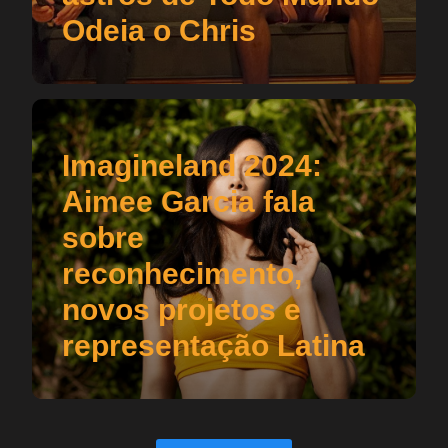
Odeia o Chris
Imagineland 2024:
Aimee Garcia fala
sobre
reconhecimento,
novos projetos e
representação Latina