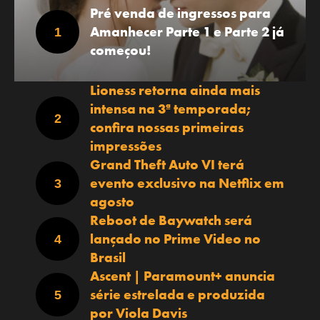
Pré venda de ingressos para
Amanhecer Parte 1 e Parte 2 já
começou!
Lioness retorna ainda mais
intensa na 3ª temporada;
confira nossas primeiras
impressões
Grand Theft Auto VI terá
evento exclusivo na Netflix em
agosto
Reboot de Baywatch será
lançado no Prime Video no
Brasil
Ascent | Paramount+ anuncia
série estrelada e produzida
por Viola Davis