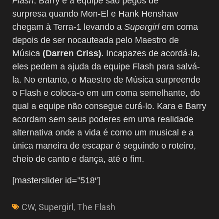
Flash
, Barry e a equipe são pegos de
surpresa quando Mon-El e Hank Henshaw
chegam à Terra-1 levando a
Supergirl
em coma
depois de ser nocauteada pelo Maestro de
Música
(Darren Criss)
. Incapazes de acordá-la,
eles pedem a ajuda da equipe Flash para salvá-
la. No entanto, o Maestro de Música surpreende
o Flash e coloca-o em um coma semelhante, do
qual a equipe não consegue curá-lo. Kara e Barry
acordam sem seus poderes em uma realidade
alternativa onde a vida é como um musical e a
única maneira de escapar é seguindo o roteiro,
cheio de canto e dança, até o fim.
[masterslider id=”518″]
CW
,
Supergirl
,
The Flash