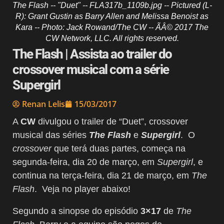
The Flash -- "Duet" -- FLA317b_1109b.jpg -- Pictured (L-
R): Grant Gustin as Barry Allen and Melissa Benoist as
Kara -- Photo: Jack Rowand/The CW -- ÃÂ© 2017 The
CW Network, LLC. All rights reserved.
The Flash | Assista ao trailer do
crossover musical com a série
Supergirl
Renan Lelis
15/03/2017
A
CW
divulgou o trailer de “Duet”, crossover
musical das séries
The Flash
e
Supergirl
. O
crossover
que terá duas partes, começa na
segunda-feira, dia 20 de março, em
Supergirl
, e
continua na terça-feira, dia 21 de março, em
The
Flash
. Veja no player abaixo!
Segundo a sinopse do episódio
3×17
de
The