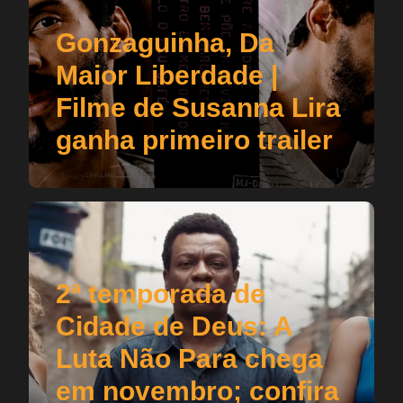
Gonzaguinha, Da
Maior Liberdade |
Filme de Susanna Lira
ganha primeiro trailer
2ª temporada de
Cidade de Deus: A
Luta Não Para chega
em novembro; confira