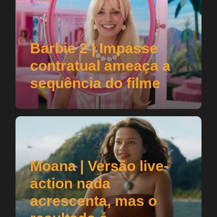
Barbie 2 | Impasse
contratual ameaça a
sequência do filme
Moana | Versão live-
action nada
acrescenta, mas o