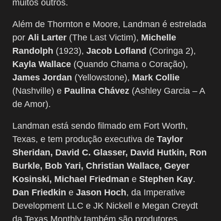
muitos outros.
Além de Thornton e Moore, Landman é estrelada
por
Ali Larter
(The Last Victim),
Michelle
Randolph
(1923),
Jacob Lofland
(Coringa 2),
Kayla Wallace
(Quando Chama o Coração),
James Jordan
(Yellowstone),
Mark Collie
(Nashville) e
Paulina Chávez
(Ashley Garcia – A
de Amor).
Landman está sendo filmado em Fort Worth,
Texas, e tem produção executiva de
Taylor
Sheridan, David C. Glasser, David Hutkin, Ron
Burkle, Bob Yari, Christian Wallace, Geyer
Kosinski, Michael Friedman
e
Stephen Kay
.
Dan Friedkin
e
Jason Hoch
, da Imperative
Development LLC e JK Nickell e Megan Creydt
da Texas Monthly também são produtores