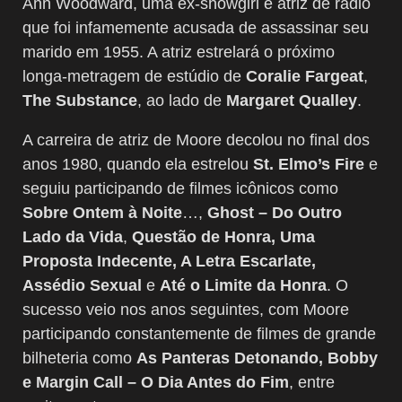
Ann Woodward, uma ex-showgirl e atriz de rádio
que foi infamemente acusada de assassinar seu
marido em 1955. A atriz estrelará o próximo
longa-metragem de estúdio de
Coralie Fargeat
,
The Substance
, ao lado de
Margaret Qualley
.
A carreira de atriz de Moore decolou no final dos
anos 1980, quando ela estrelou
St. Elmo’s Fire
e
seguiu participando de filmes icônicos como
Sobre Ontem à Noite
…,
Ghost – Do Outro
Lado da Vida
,
Questão de Honra, Uma
Proposta Indecente, A Letra Escarlate,
Assédio Sexual
e
Até o Limite da Honra
. O
sucesso veio nos anos seguintes, com Moore
participando constantemente de filmes de grande
bilheteria como
As Panteras Detonando, Bobby
e Margin Call – O Dia Antes do Fim
, entre