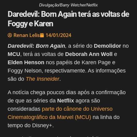
Divulgação/Barry Wetcher/Netflix
Daredevil: Born Again terá as voltas de
Foggy e Karen
Renan Lelis
14/01/2024
Daredevil: Born Again
,
a série do
Demolidor
no
MCU
, terá as voltas de
Deborah Ann Woll
e
Elden Henson
nos papéis de Karen Page e
Foggy Nelson, respectivamente. As informações
são do
The Insneider
.
A notícia chega poucos dias após a confirmação
de que as séries da
Netflix
agora são
consideradas
parte do cânone do Universo
Cinematográfico da Marvel (MCU)
na linha do
tempo do Disney+.