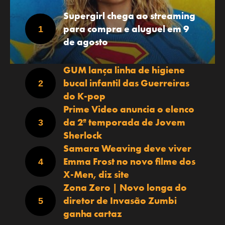
Supergirl chega ao streaming
para compra e aluguel em 9
de agosto
GUM lança linha de higiene
bucal infantil das Guerreiras
do K-pop
Prime Video anuncia o elenco
da 2ª temporada de Jovem
Sherlock
Samara Weaving deve viver
Emma Frost no novo filme dos
X-Men, diz site
Zona Zero | Novo longa do
diretor de Invasão Zumbi
ganha cartaz