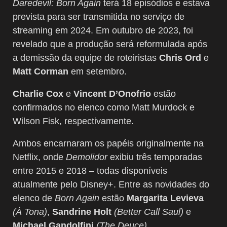
Daredevil: Born Again
terá 18 episódios e estava
prevista para ser transmitida no serviço de
streaming em 2024. Em outubro de 2023, foi
revelado que a produção será reformulada após
a demissão da equipe de roteiristas
Chris Ord
e
Matt Corman
em setembro.
Charlie Cox
e
Vincent D’Onofrio
estão
confirmados no elenco como Matt Murdock e
Wilson Fisk, respectivamente.
Ambos encarnaram os papéis originalmente na
Netflix, onde
Demolidor
exibiu três temporadas
entre 2015 e 2018 – todas disponíveis
atualmente pelo Disney+. Entre as novidades do
elenco de
Born Again
estão
Margarita Levieva
(À Tona)
,
Sandrine Holt
(Better Call Saul)
e
Michael Gandolfini
(The Deuce)
.