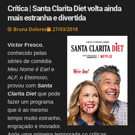
Crítica | Santa Clarita Diet volta ainda
mais estranha e divertida
Bruna Dolores
27/03/2018
Victor Fresco
,
conhecido pelas
séries de comédia
Meu Nome é Earl
e
ALF, o Eteimoso
,
provou com
Santa
Clarita Diet
que pode
fazer um programa
que é ao mesmo
tempo muito estranho,
engraçado e inovador.
Após uma primeira temporada co críticas