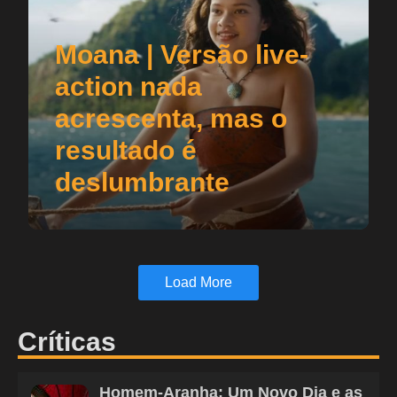
Moana | Versão live-
action nada
acrescenta, mas o
resultado é
deslumbrante
Load More
Críticas
Homem-Aranha: Um Novo Dia e as