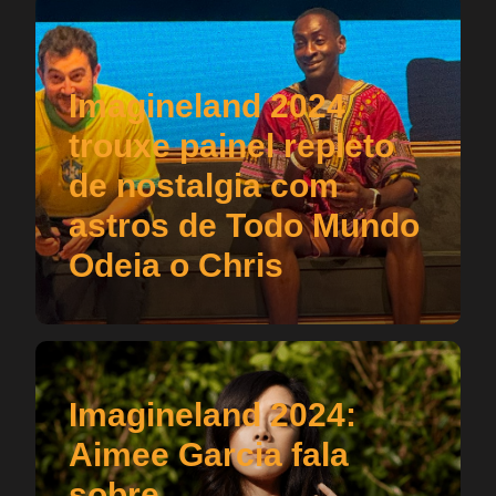
Imagineland 2024
trouxe painel repleto
de nostalgia com
astros de Todo Mundo
Odeia o Chris
Imagineland 2024:
Aimee Garcia fala
sobre