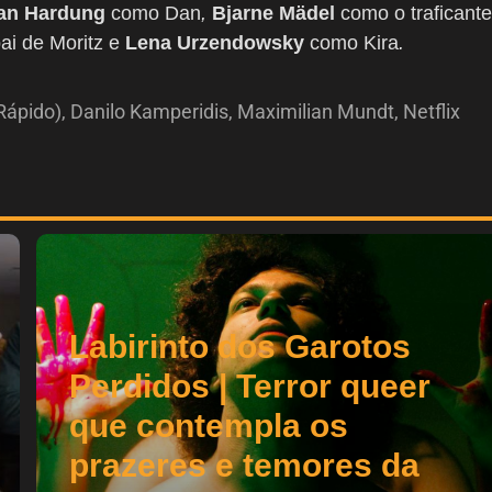
an Hardung
como Dan
,
Bjarne Mädel
como o traficante
ai de Moritz e
Lena Urzendowsky
como Kira
.
Rápido)
,
Danilo Kamperidis
,
Maximilian Mundt
,
Netflix
Labirinto dos Garotos
Perdidos | Terror queer
que contempla os
prazeres e temores da