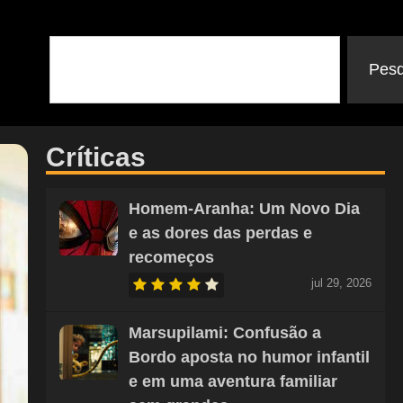
Pesq
Críticas
Homem-Aranha: Um Novo Dia
e as dores das perdas e
recomeços
jul 29, 2026
Marsupilami: Confusão a
Bordo aposta no humor infantil
e em uma aventura familiar