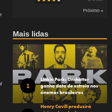
Próximo »
e
Mais lidas
Linkin Park: Unshatter
l
ganha data de estreia nos
cinemas brasileiros
Henry Cavill produzirá