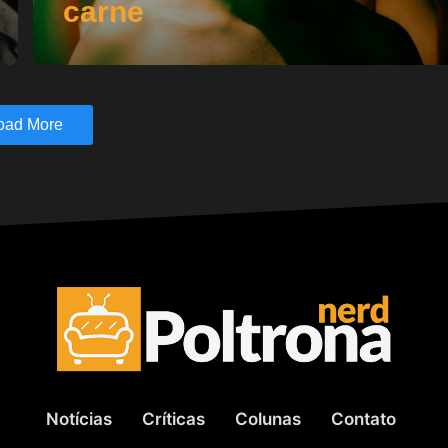
carne
oad More
Notícias
Críticas
Colunas
Contato