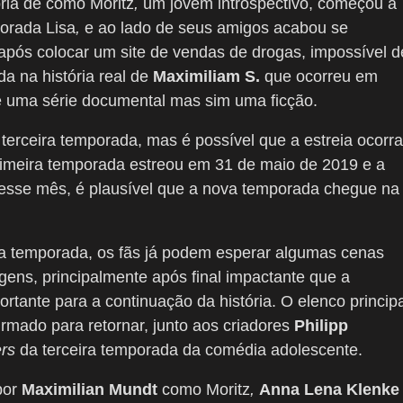
ória de como Moritz
,
um jovem introspectivo, começou a
morada Lisa
,
e ao lado de seus amigos acabou se
após colocar um site de vendas de drogas, impossível d
da na história real de
Maximiliam S.
que ocorreu em
é uma série documental mas sim uma ficção.
 terceira temporada, mas é possível que a estreia ocorra
primeira temporada estreou em 31 de maio de 2019 e a
desse mês, é plausível que a nova temporada chegue na
a temporada, os fãs já podem esperar algumas cenas
ens, principalmente após final impactante que a
ante para a continuação da história. O elenco principa
irmado para retornar, junto aos criadores
Philipp
ers
da terceira temporada da comédia adolescente.
por
Maximilian Mundt
como Moritz
,
Anna Lena Klenke