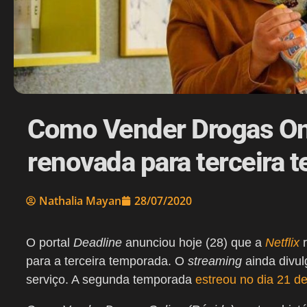
Como Vender Drogas Onli
renovada para terceira 
Nathalia Mayan
28/07/2020
O portal
Deadline
anunciou hoje (28) que a
Netflix
para a terceira temporada. O
streaming
ainda divu
serviço. A segunda temporada
estreou no dia 21 de