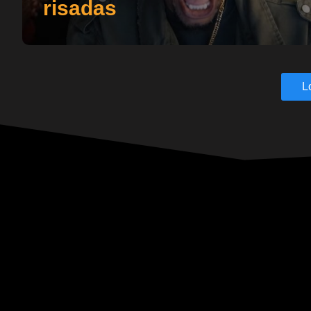
risadas
L