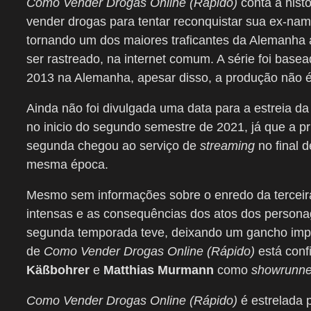
Como Vender Drogas Online (Rápido)
conta a hist
vender drogas para tentar reconquistar sua ex-na
tornando um dos maiores traficantes da Alemanha 
ser rastreado, na internet comum. A série foi basea
2013 na Alemanha, apesar disso, a produção não 
Ainda não foi divulgada uma data para a estreia da
no inicio do segundo semestre de 2021, já que a 
segunda chegou ao serviço de
streaming
no final 
mesma época.
Mesmo sem informações sobre o enredo da terceir
intensas e as consequências dos atos dos personag
segunda temporada teve, deixando um gancho import
de
Como Vender Drogas Online (Rápido)
está conf
Käßbohrer
e
Matthias Murmann
como
showrunn
Como Vender Drogas Online (Rápido)
é estrelada 