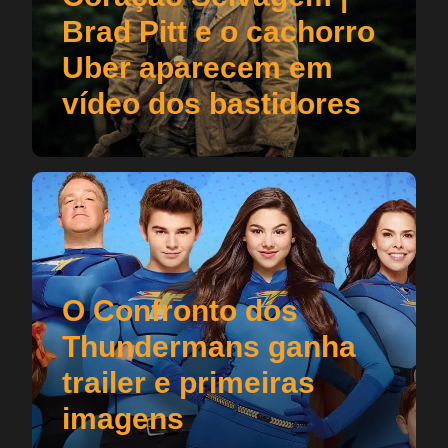
Brad Pitt e o cachorro
Uber aparecem em
vídeo dos bastidores
O Confronto dos
Thundermans ganha
trailer e primeiras
imagens