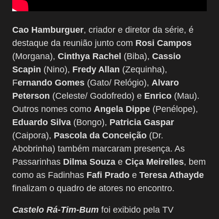
Cao Hamburguer
, criador e diretor da série, é
destaque da reunião junto com
Rosi Campos
(Morgana),
Cinthya Rachel
(Biba),
Cassio
Scapin
(Nino),
Fredy Allan
(Zequinha),
F
ernando Gomes
(Gato/ Relógio),
Alvaro
Peterson
(Celeste/ Godofredo) e
Enrico
(Mau).
Outros nomes como
Angela Dippe
(Penélope),
Eduardo Silva
(Bongo),
Patricia Gaspar
(Caipora),
Pascola da Conceição
(Dr.
Abobrinha) também marcaram presença. As
Passarinhas
Dilma Souza
e
Ciça Meirelles
, bem
como as Fadinhas
Fafi Prado
e
Teresa Athayde
finalizam o quadro de atores no encontro.
Castelo Rá-Tim-Bum
foi exibido pela TV