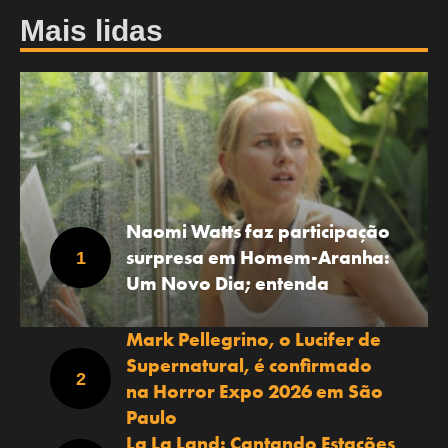
Mais lidas
Naomi Watts faz participação
surpresa em Homem-Aranha:
Um Novo Dia; entenda
Mark Pellegrino, o Lucifer de
Supernatural, é confirmado
na Horror Expo 2026 em São
Paulo
La La Land: Cantando Estações