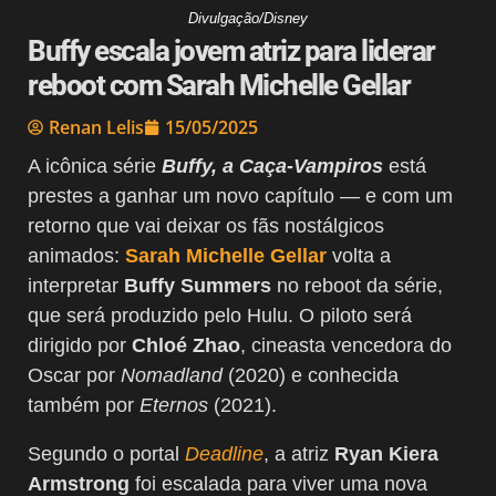
Divulgação/Disney
Buffy escala jovem atriz para liderar
reboot com Sarah Michelle Gellar
Renan Lelis
15/05/2025
A icônica série
Buffy, a Caça-Vampiros
está
prestes a ganhar um novo capítulo — e com um
retorno que vai deixar os fãs nostálgicos
animados:
Sarah Michelle Gellar
volta a
interpretar
Buffy Summers
no reboot da série,
que será produzido pelo Hulu. O piloto será
dirigido por
Chloé Zhao
, cineasta vencedora do
Oscar por
Nomadland
(2020) e conhecida
também por
Eternos
(2021).
Segundo o portal
Deadline
, a atriz
Ryan Kiera
Armstrong
foi escalada para viver uma nova