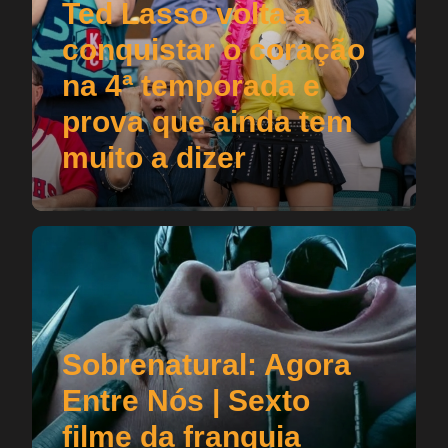
Ted Lasso volta a
conquistar o coração
na 4ª temporada e
prova que ainda tem
muito a dizer
Sobrenatural: Agora
Entre Nós | Sexto
filme da franquia