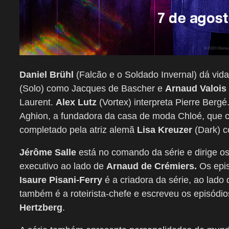
Daniel Brühl
(Falcão e o Soldado Invernal) dá vid
(Solo) como Jacques de Bascher e
Arnaud Valois
Laurent.
Alex Lutz
(Vortex) interpreta Pierre Bergé
Aghion, a fundadora da casa de moda Chloé, que con
completado pela atriz alemã
Lisa Kreuzer
(Dark) c
Jérôme Salle
está no comando da série e dirige os
executivo ao lado de
Arnaud de Crémiers.
Os epis
Isaure Pisani-Ferry
é a criadora da série, ao lado
também é a roteirista-chefe e escreveu os episód
Hertzberg
.