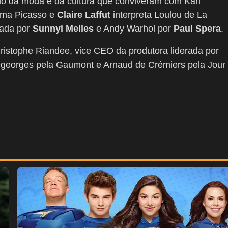
o da moda e da cultura que conviveram com Karl
oma Picasso e
Claire Laffut
interpreta Loulou de La
etada por
Sunnyi Melles
e Andy Warhol por
Paul Spera
.
istophe Riandee, vice CEO da produtora liderada por
Degeorges pela Gaumont e Arnaud de Crémiers pela Jour