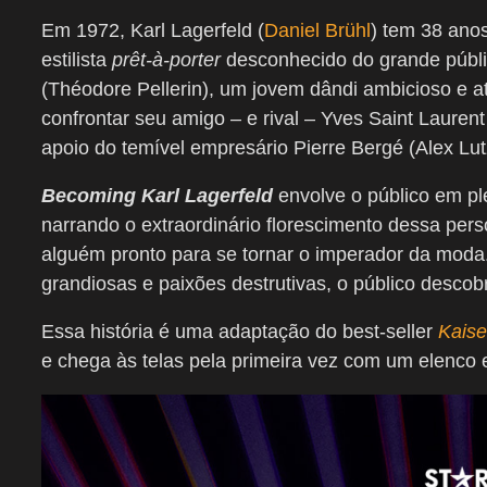
Em 1972, Karl Lagerfeld (
Daniel Brühl
) tem 38 ano
estilista
prêt-à-porter
desconhecido do grande públi
(Théodore Pellerin), um jovem dândi ambicioso e at
confrontar seu amigo – e rival – Yves Saint Laurent
apoio do temível empresário Pierre Bergé (Alex Lut
Becoming Karl Lagerfeld
envolve o público em p
narrando o extraordinário florescimento dessa pers
alguém pronto para se tornar o imperador da moda.
grandiosas e paixões destrutivas, o público descobri
Essa história é uma adaptação do best-seller
Kaise
e chega às telas pela primeira vez com um elenco e