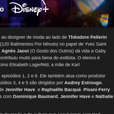
a ao designer de moda ao lado de
Théodore Pellerin
(120 Batimentos Por Minuto
)
no papel de Yves Saint
.
Agnès Jaoui
(O Gosto dos Outros) dá vida a Gaby
tribuiu muito para fama do estilista. O elenco é
omo Elisabeth Lagerfeld, a mãe de Karl.
 episódios 1, 2 e 6. Ele também atua como produtor
ódios 3, 4 e 5 são dirigidos por
Audrey Estrougo
.
 de
Jennifer Have
e
Raphaëlle Bacqué
.
Pisani-Ferry
ios com
Dominique Baumard
,
Jennifer Have
e
Nathalie