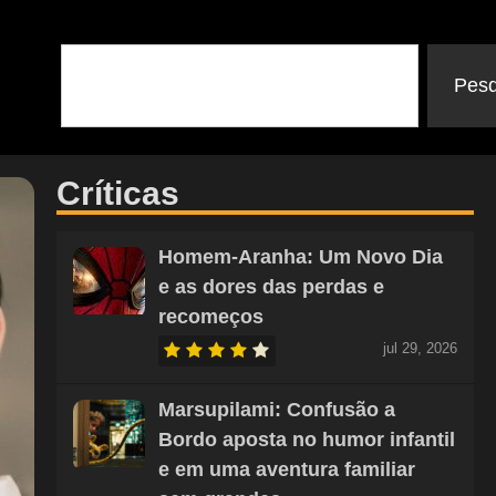
Pesq
Críticas
Homem-Aranha: Um Novo Dia
e as dores das perdas e
recomeços
jul 29, 2026
Marsupilami: Confusão a
Bordo aposta no humor infantil
e em uma aventura familiar