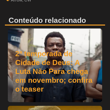
Conteúdo relacionado
2ª temporada de
Cidade de Deus: A
Luta Não Para chega
em novembro; confira
o teaser