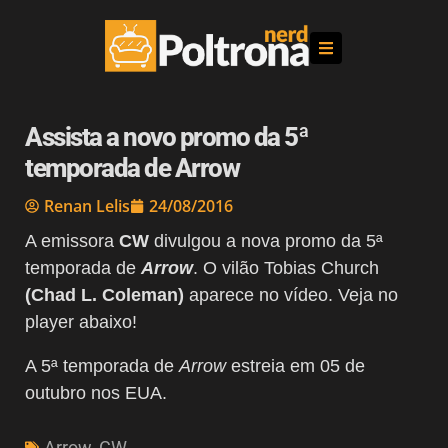
Assista a novo promo da 5ª
temporada de Arrow
Renan Lelis
24/08/2016
A emissora
CW
divulgou a nova promo da 5ª
temporada de
Arrow
. O vilão Tobias Church
(Chad L. Coleman)
aparece no vídeo. Veja no
player abaixo!
A 5ª temporada de
Arrow
estreia em 05 de
outubro nos EUA.
Arrow
,
CW