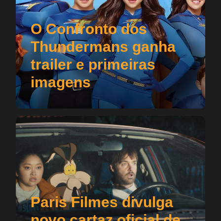
O Confronto dos
Thundermans ganha
trailer e primeiras
imagens
Paris Filmes divulga
novo cartaz oficial de