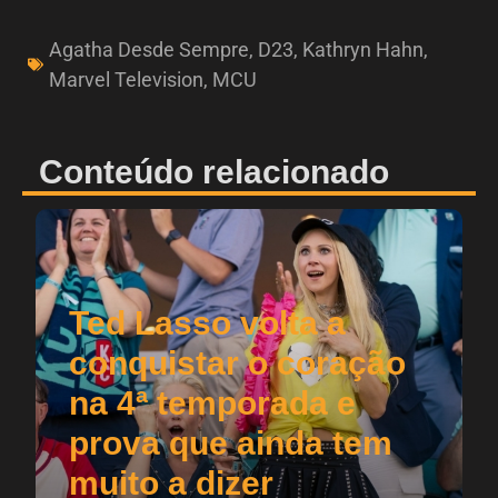
Agatha Desde Sempre
,
D23
,
Kathryn Hahn
,
Marvel Television
,
MCU
Conteúdo relacionado
Ted Lasso volta a
conquistar o coração
na 4ª temporada e
prova que ainda tem
muito a dizer