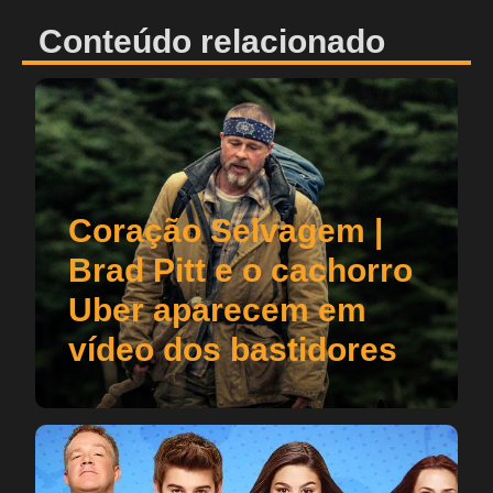
Conteúdo relacionado
Coração Selvagem |
Brad Pitt e o cachorro
Uber aparecem em
vídeo dos bastidores