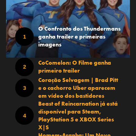
O Confronto dos Thundermans
ganha trailer e primeiras
imagens
CoComelon: O Filme ganha
primeiro trailer
Coração Selvagem | Brad Pitt
e o cachorro Uber aparecem
em vídeo dos bastidores
Beast of Reincarnation já está
disponível para Steam,
PlayStation 5 e XBOX Series
X|S
Homem-Aranha: Um Novo