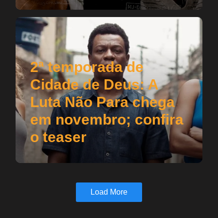
2ª temporada de
Cidade de Deus: A
Luta Não Para chega
em novembro; confira
o teaser
Load More