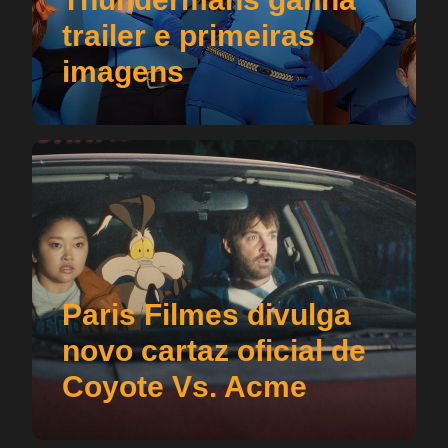
trailer e primeiras
imagens
Paris Filmes divulga
novo cartaz oficial de
Coyote Vs. Acme