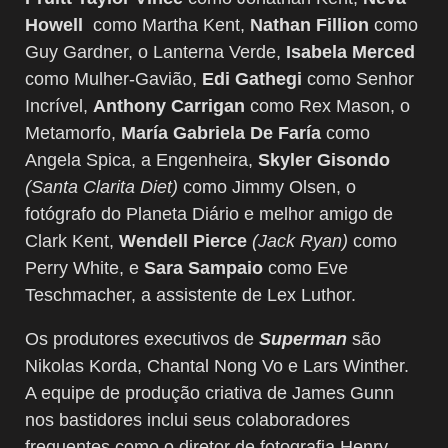
Howell
como Martha Kent,
Nathan Fillion
como
Guy Gardner, o Lanterna Verde,
Isabela Merced
como Mulher-Gavião,
Edi Gathegi
como Senhor
Incrível,
Anthony Carrigan
como Rex Mason, o
Metamorfo,
María Gabriela De Faría
como
Angela Spica, a Engenheira,
Skyler Gisondo
(Santa Clarita Diet)
como Jimmy Olsen, o
fotógrafo do Planeta Diário e melhor amigo de
Clark Kent,
Wendell Pierce
(Jack Ryan)
como
Perry White, e
Sara Sampaio
como Eve
Teschmacher, a assistente de Lex Luthor.
Os produtores executivos de
Superman
são
Nikolas Korda, Chantal Nong Vo e Lars Winther.
A equipe de produção criativa de James Gunn
nos bastidores inclui seus colaboradores
frequentes como o diretor de fotografia Henry