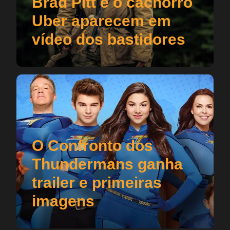
Brad Pitt e o cachorro
Uber aparecem em
vídeo dos bastidores
O Confronto dos
Thundermans ganha
trailer e primeiras
imagens