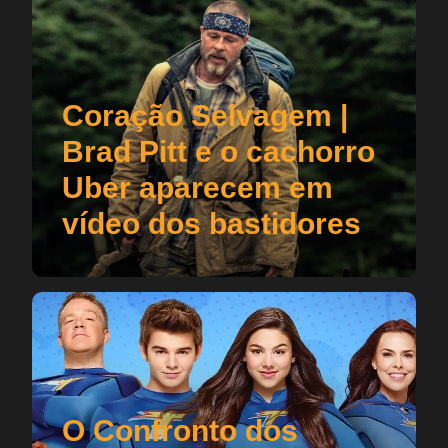
Coração Selvagem |
Brad Pitt e o cachorro
Uber aparecem em
vídeo dos bastidores
O Confronto dos