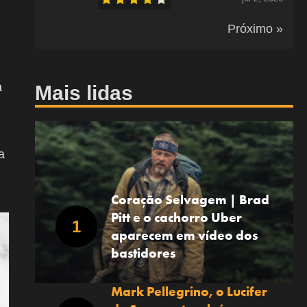
Próximo »
a
Mais lidas
a
Coração Selvagem | Brad
Pitt e o cachorro Uber
aparecem em vídeo dos
bastidores
Mark Pellegrino, o Lucifer