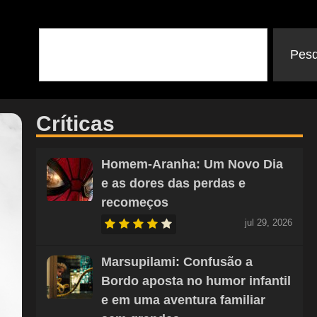
Pesq
Críticas
Homem-Aranha: Um Novo Dia
e as dores das perdas e
recomeços
jul 29, 2026
Marsupilami: Confusão a
Bordo aposta no humor infantil
e em uma aventura familiar