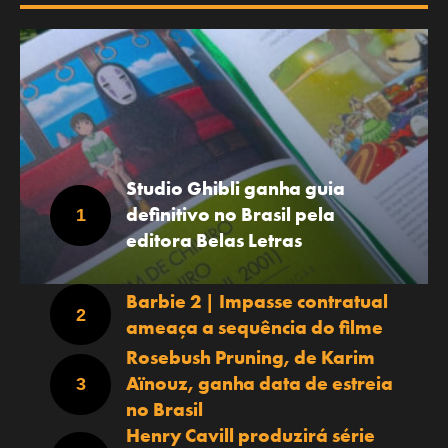
Studio Ghibli ganha guia
definitivo no Brasil pela
editora Belas Letras
Barbie 2 | Impasse contratual
ameaça a sequência do filme
Rosebush Pruning, de Karim
Aïnouz, ganha data de estreia
no Brasil
Henry Cavill produzirá série