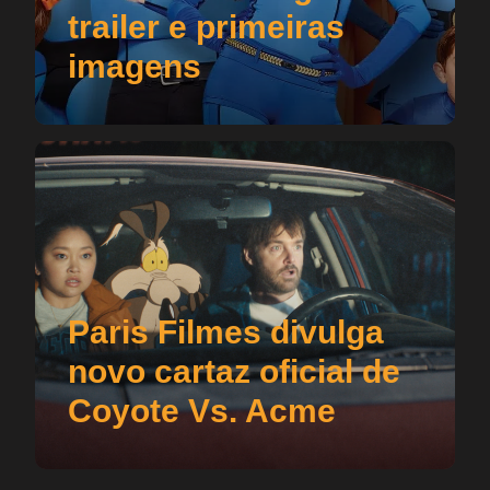
trailer e primeiras
imagens
Paris Filmes divulga
novo cartaz oficial de
Coyote Vs. Acme