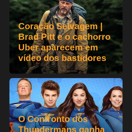
Coração Selvagem |
Brad Pitt e o cachorro
Uber aparecem em
vídeo dos bastidores
O Confronto dos
Thundermans ganha