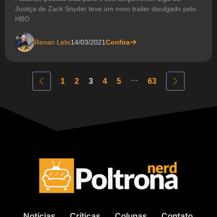
Justiça de Zack Snyder teve um novo trailer divulgado pelo
HBO
Renan Lelis
14/03/2021
Confira
...
1
2
3
4
5
63
Notícias
Críticas
Colunas
Contato