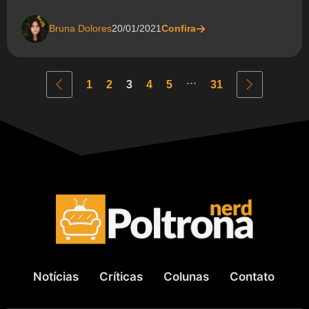
Bruna Dolores
20/01/2021
Confira
...
1
2
3
4
5
31
Notícias
Críticas
Colunas
Contato