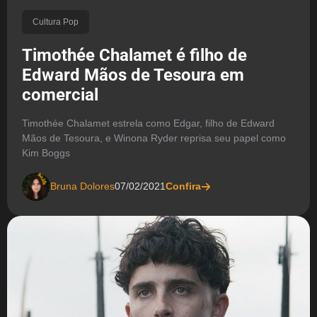
Cultura Pop
Timothée Chalamet é filho de
Edward Mãos de Tesoura em
comercial
Timothée Chalamet estrela como Edgar, filho de Edward
Mãos de Tesoura, e Winona Ryder reprisa seu papel como
Kim Boggs
Bruna Dolores
07/02/2021
Confira