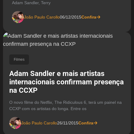
Adam Sandler, Terry
João Paulo Carollo
06/12/2015
Confira
Filmes
Adam Sandler e mais artistas
internacionais confirmam presença
na CCXP
O novo filme do Netflix, The Ridiculous 6, terá um painel na
CCXP com os artistas do longa. Entre os
João Paulo Carollo
26/11/2015
Confira