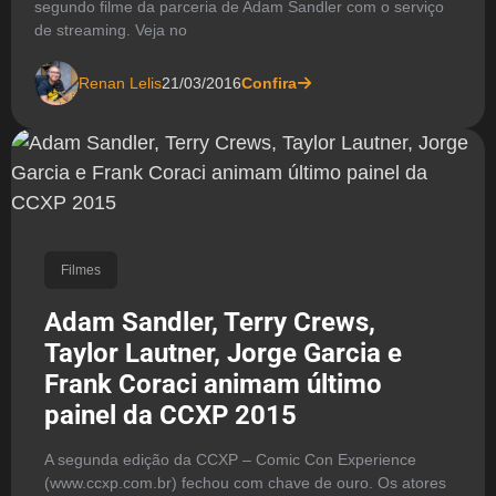
segundo filme da parceria de Adam Sandler com o serviço
de streaming. Veja no
Renan Lelis
21/03/2016
Confira
Filmes
Adam Sandler, Terry Crews,
Taylor Lautner, Jorge Garcia e
Frank Coraci animam último
painel da CCXP 2015
A segunda edição da CCXP – Comic Con Experience
(www.ccxp.com.br) fechou com chave de ouro. Os atores