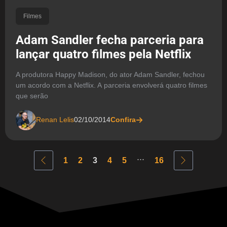
Filmes
Adam Sandler fecha parceria para
lançar quatro filmes pela Netflix
A produtora Happy Madison, do ator Adam Sandler, fechou
um acordo com a Netflix. A parceria envolverá quatro filmes
que serão
Renan Lelis
02/10/2014
Confira
...
1
2
3
4
5
16