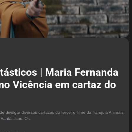
tásticos | Maria Fernanda
o Vicência em cartaz do
e divulgar diversos cartazes do terceiro filme da franquia Animais
s Fantásticos: Os