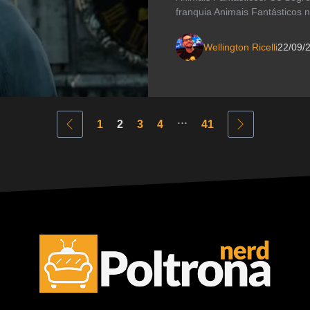
franquia Animais Fantásticos 
Wellington Ricelli
22/09/
...
1
2
3
4
41