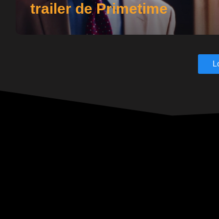
trailer de Primetime
L