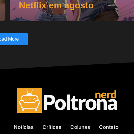
Netflix em agosto
oad More
Notícias
Críticas
Colunas
Contato