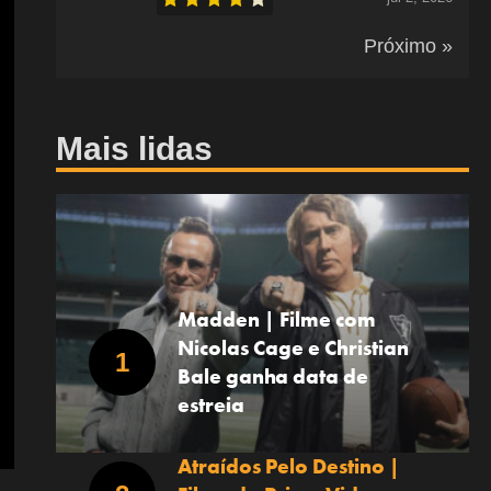
Próximo »
Mais lidas
Madden | Filme com
Nicolas Cage e Christian
Bale ganha data de
estreia
Atraídos Pelo Destino |