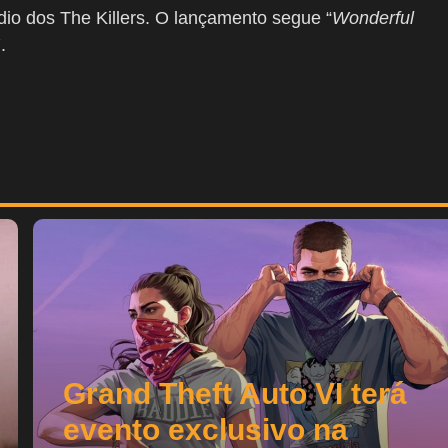
dio dos The Killers. O lançamento segue “
Wonderful
.
Grand Theft Auto VI terá
evento exclusivo na