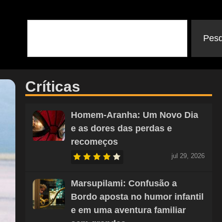
Pesq
Críticas
Homem-Aranha: Um Novo Dia
e as dores das perdas e
recomeços
jul 29, 2026
Marsupilami: Confusão a
Bordo aposta no humor infantil
e em uma aventura familiar