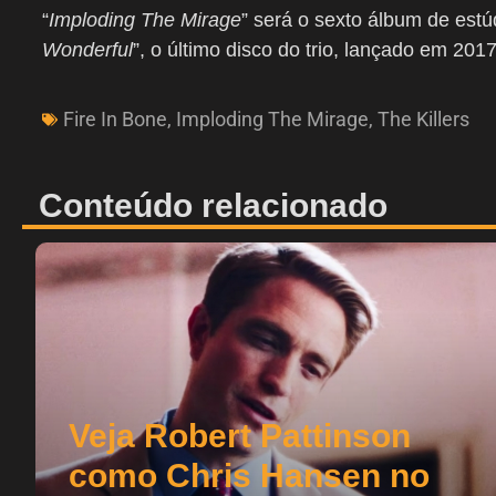
“
Imploding The Mirage
” será o sexto álbum de estú
Wonderful
”, o último disco do trio, lançado em 2017
Fire In Bone
,
Imploding The Mirage
,
The Killers
Conteúdo relacionado
Veja Robert Pattinson
como Chris Hansen no