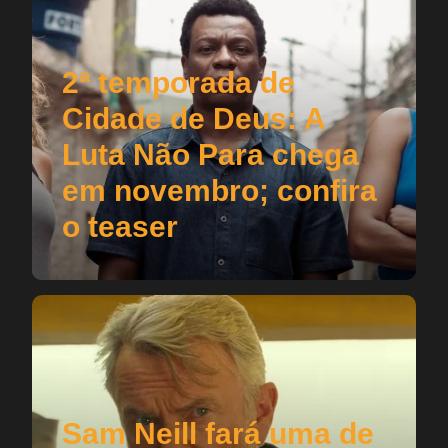
2ª temporada de
Cidade de Deus: A
Luta Não Para chega
em novembro; confira
o teaser
Sam Neill fará uma de