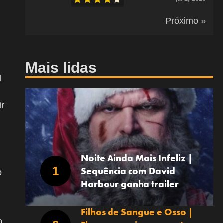
Próximo »
Mais lidas
l
ir
m
Noite Ainda Mais Infeliz |
Sequência com David
o
Harbour ganha trailer
Filhos de Sangue e Osso |
o