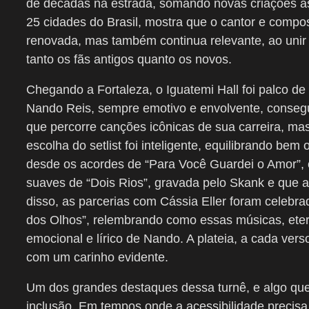
de décadas na estrada, somando novas criações às
25 cidades do Brasil, mostra que o cantor e compos
renovada, mas também continua relevante, ao uni
tanto os fãs antigos quanto os novos.
Chegando a Fortaleza, o Iguatemi Hall foi palco 
Nando Reis, sempre emotivo e envolvente, consegui
que percorre canções icônicas de sua carreira, m
escolha do setlist foi inteligente, equilibrando be
desde os acordes de “Para Você Guardei o Amor”, 
suaves de “Dois Rios”, gravada pelo Skank e que 
disso, as parcerias com Cássia Eller foram celebrad
dos Olhos”, relembrando como essas músicas, et
emocional e lírico de Nando. A plateia, a cada ve
com um carinho evidente.
Um dos grandes destaques dessa turnê, e algo qu
inclusão. Em tempos onde a acessibilidade precis