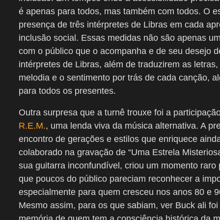
é apenas para todos, mas também com todos. O es
presença de três intérpretes de Libras em cada 
inclusão social. Essas medidas não são apenas um
com o público que o acompanha e de seu desejo de 
intérpretes de Libras, além de traduzirem as letras
melodia e o sentimento por trás de cada canção, a
para todos os presentes.
Outra surpresa que a turnê trouxe foi a participaçã
R.E.M.
, uma lenda viva da música alternativa. A 
encontro de gerações e estilos que enriquece aind
colaborado na gravação de “Uma Estrela Misteriosa”
sua guitarra inconfundível, criou um momento raro 
que poucos do público pareciam reconhecer a import
especialmente para quem cresceu nos anos 80 e 90 
Mesmo assim, para os que sabiam, ver Buck ali foi 
memória de quem tem a consciência histórica da 