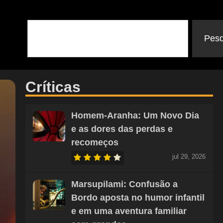
Pesq
Críticas
Homem-Aranha: Um Novo Dia
e as dores das perdas e
recomeços
jul 29, 2026
Marsupilami: Confusão a
Bordo aposta no humor infantil
e em uma aventura familiar