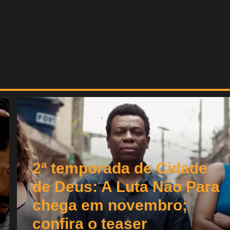
2ª temporada de Cidade
de Deus: A Luta Não Para
chega em novembro;
confira o teaser