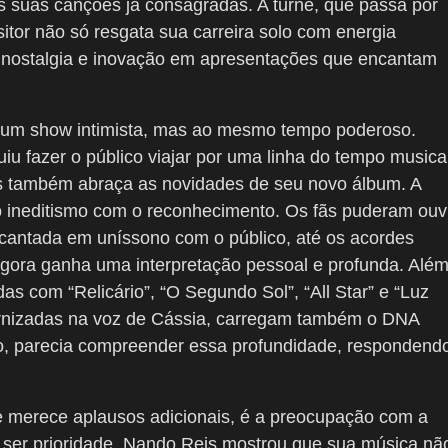
 suas canções já consagradas. A turnê, que passa por
itor não só resgata sua carreira solo com energia
r nostalgia e inovação em apresentações que encantam
de um show intimista, mas ao mesmo tempo poderoso.
u fazer o público viajar por uma linha do tempo musica
as também abraça as novidades de seu novo álbum. A
m o ineditismo com o reconhecimento. Os fãs puderam ouv
cantada em uníssono com o público, até os acordes
agora ganha uma interpretação pessoal e profunda. Alé
as com “Relicário”, “O Segundo Sol”, “All Star” e “Luz
ernizadas na voz de Cássia, carregam também o DNA
rso, parecia compreender essa profundidade, respondend
e merece aplausos adicionais, é a preocupação com a
a ser prioridade, Nando Reis mostrou que sua música nã