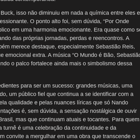
 Buck, isso não diminuiu em nada a química entre eles e
ssionante. O ponto alto foi, sem dúvida, “Por Onde
úblico em uma harmonia emocionante. Era quase como s
ndo das próprias jornadas, perdas e reencontros. A
ém merece destaque, especialmente Sebastião Reis,
que emocional extra. A música “O Mundo é Bão, Sebastiã
dindo o palco fortalece ainda mais o simbolismo dessa
redientes para ser um sucesso: grandes músicas, uma
do, um público fiel que continua a se identificar com a
la qualidade e pelas nuances líricas que só Nando
ntações é, sem dúvida, a sensação nostálgica de ouvir
 Brasil, mas que continuam atuais e tocantes. Para quem
 turnê é uma celebração da continuidade e da
um convite a mergulhar em uma obra que transcende o