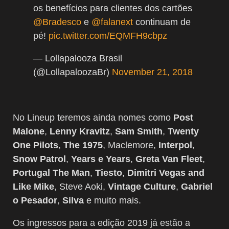
os benefícios para clientes dos cartões
@Bradesco
e
@falanext
continuam de
pé!
pic.twitter.com/EQMFH9cbpz
— Lollapalooza Brasil
(@LollapaloozaBr)
November 21, 2018
No Lineup teremos ainda nomes como
Post
Malone
,
Lenny Kravitz
,
Sam Smith
,
Twenty
One Pilots
,
The 1975
, Maclemore,
Interpol
,
Snow Patrol
,
Years e Years
,
Greta Van Fleet
,
Portugal The Man
,
Tiesto
,
Dimitri Vegas and
Like Mike
, Steve Aoki,
Vintage Culture
,
Gabriel
o Pesador
,
Silva
e muito mais.
Os ingressos para a edição 2019 já estão a