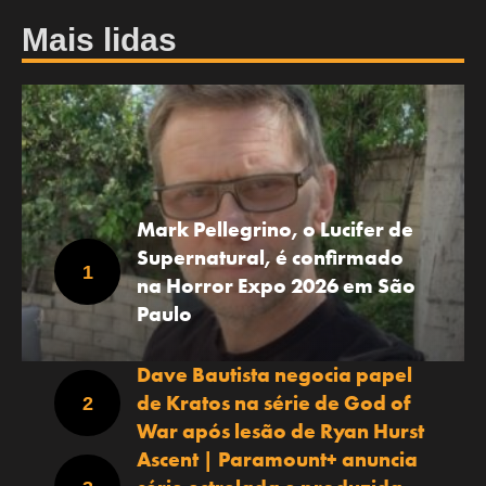
Mais lidas
Mark Pellegrino, o Lucifer de
Supernatural, é confirmado
na Horror Expo 2026 em São
Paulo
Dave Bautista negocia papel
de Kratos na série de God of
War após lesão de Ryan Hurst
Ascent | Paramount+ anuncia