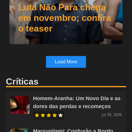
Luta Não Para chega
em novembro; confira
o teaser
Load More
Críticas
Homem-Aranha: Um Novo Dia e as
dores das perdas e recomeços
jul 29, 2026
Marsupilami: Confusão a Bordo