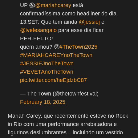
UP 😱
@mariahcarey
está
confirmadíssima como headliner do dia
13.SET. Que tem ainda
@jessiej
e
@ivetesangalo
para esse dia ficar
PER-FEI-TO!
quem amou? 🥹
#TheTown2025
#MARIAHCAREYnoTheTown
#JESSIEJnoTheTown
#VEVETAnoTheTown
pic.twitter.com/heEjdzbC87
— The Town (@thetownfestival)
February 18, 2025
Mariah Carey, que recentemente esteve no Rock
in Rio com uma performance arrebatadora e
figurinos deslumbrantes – incluindo um vestido