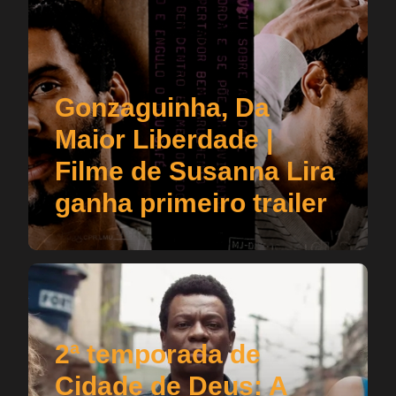
Gonzaguinha, Da
Maior Liberdade |
Filme de Susanna Lira
ganha primeiro trailer
2ª temporada de
Cidade de Deus: A