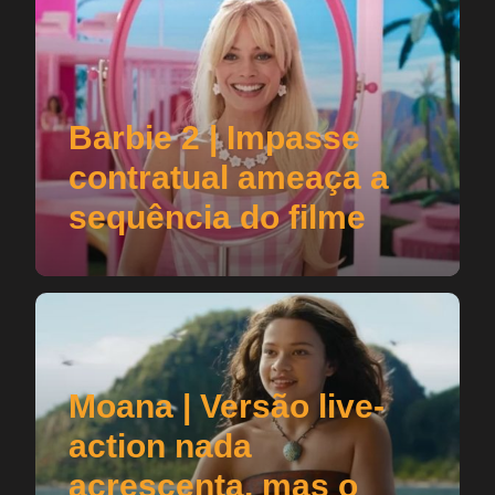
Barbie 2 | Impasse
contratual ameaça a
sequência do filme
Moana | Versão live-
action nada
acrescenta, mas o