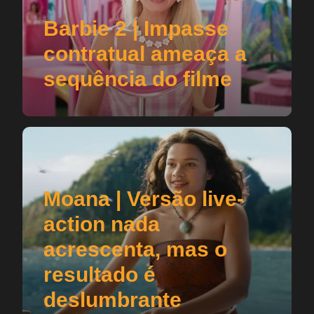
Barbie 2 | Impasse
contratual ameaça a
sequência do filme
Moana | Versão live-
action nada
acrescenta, mas o
resultado é
deslumbrante