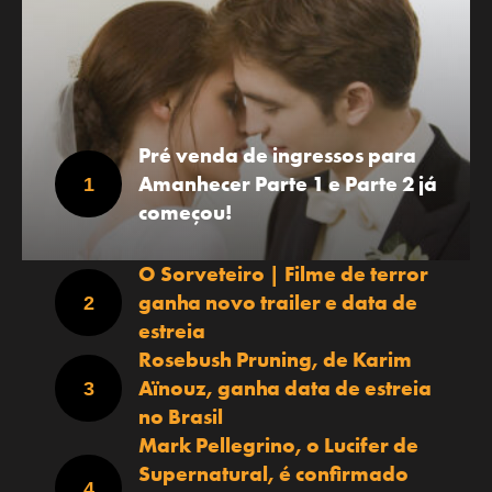
Pré venda de ingressos para
Amanhecer Parte 1 e Parte 2 já
começou!
O Sorveteiro | Filme de terror
ganha novo trailer e data de
estreia
Rosebush Pruning, de Karim
Aïnouz, ganha data de estreia
no Brasil
Mark Pellegrino, o Lucifer de
Supernatural, é confirmado