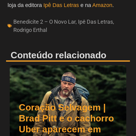
loja da editora
Ipê Das Letras
e na
Amazon
.
Benedicite 2 – O Novo Lar
,
Ipê Das Letras
,
Rodrigo Erthal
Conteúdo relacionado
Coração Selvagem |
Brad Pitt e o cachorro
Uber aparecem em