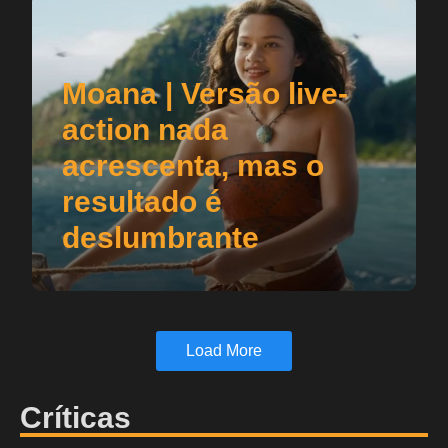
Moana | Versão live-
action nada
acrescenta, mas o
resultado é
deslumbrante
Load More
Críticas