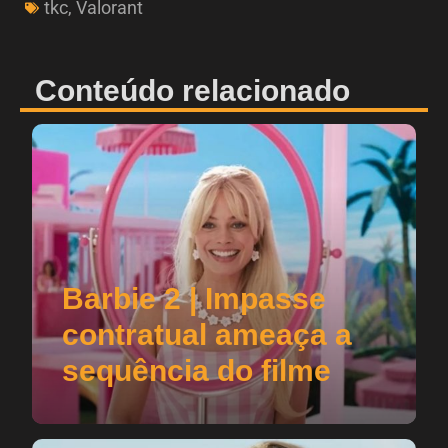
tkc
,
Valorant
Conteúdo relacionado
Barbie 2 | Impasse
contratual ameaça a
sequência do filme