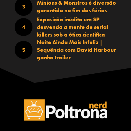
Minions & Monstros é diversão
garantida no fim das férias
Exposição inédita em SP
desvenda a mente de serial
killers sob a ótica científica
Noite Ainda Mais Infeliz |
Sequência com David Harbour
ganha trailer