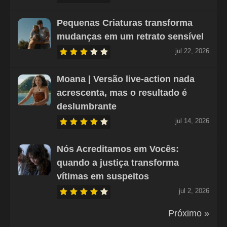
Pequenas Criaturas transforma
mudanças em um retrato sensível
jul 22, 2026
Moana | Versão live-action nada
acrescenta, mas o resultado é
deslumbrante
jul 14, 2026
Nós Acreditamos em Vocês:
quando a justiça transforma
vítimas em suspeitos
jul 2, 2026
Próximo »