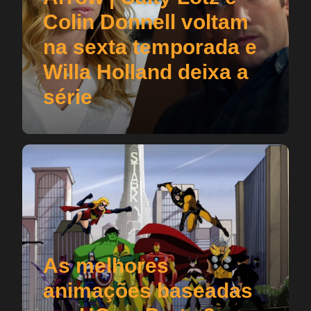
Colin Donnell voltam
na sexta temporada e
Willa Holland deixa a
série
As melhores
animações baseadas