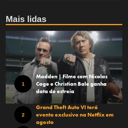
Mais lidas
Madden | Filme com Nicolas
Cage e Christian Bale ganha
data de estreia
Grand Theft Auto VI terá
evento exclusivo na Netflix em
agosto