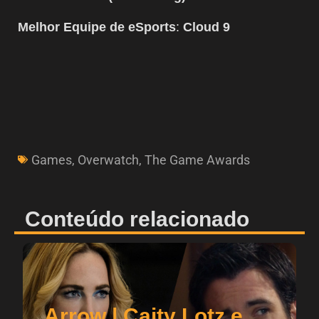
Melhor Equipe de eSports
:
Cloud 9
Games
,
Overwatch
,
The Game Awards
Conteúdo relacionado
Arrow | Caity Lotz e