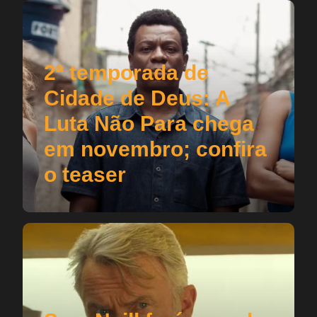
2ª temporada de
Cidade de Deus: A
Luta Não Para chega
em novembro; confira
o teaser