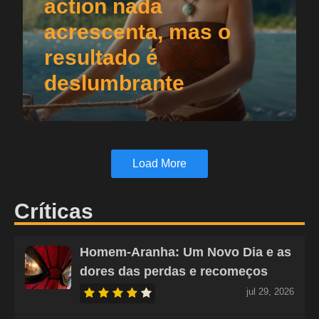
action nada
acrescenta, mas o
resultado é
deslumbrante
Load More
Críticas
Homem-Aranha: Um Novo Dia e as
dores das perdas e recomeços
jul 29, 2026