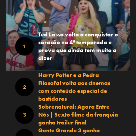
Ted Lasso volta a conquistar o
coração na 4ª temporada e
prova que ainda tem muito a
dizer
Harry Potter e a Pedra
Filosofal volta aos cinemas
com conteúdo especial de
bastidores
Sobrenatural: Agora Entre
Nós | Sexto filme da franquia
ganha trailer final
Gente Grande 3 ganha