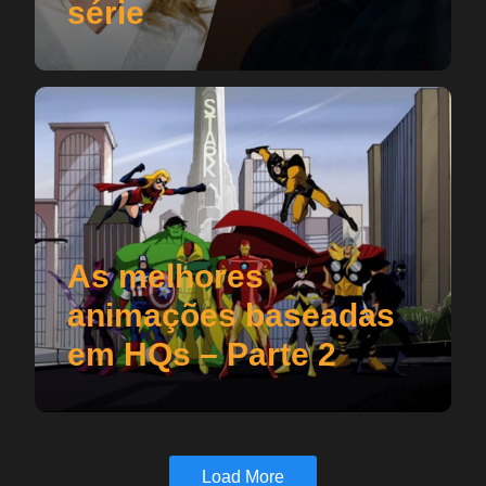
série
As melhores
animações baseadas
em HQs – Parte 2
Load More