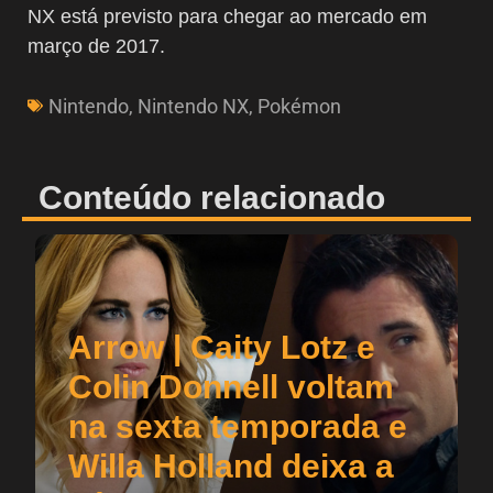
NX está previsto para chegar ao mercado em
março de 2017.
Nintendo
,
Nintendo NX
,
Pokémon
Conteúdo relacionado
Arrow | Caity Lotz e
Colin Donnell voltam
na sexta temporada e
Willa Holland deixa a