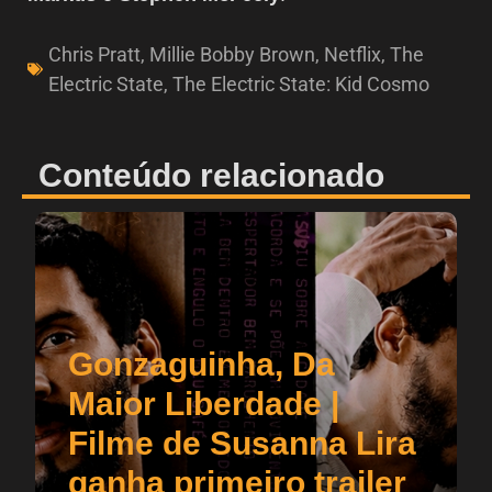
Chris Pratt
,
Millie Bobby Brown
,
Netflix
,
The
Electric State
,
The Electric State: Kid Cosmo
Conteúdo relacionado
Gonzaguinha, Da
Maior Liberdade |
Filme de Susanna Lira
ganha primeiro trailer