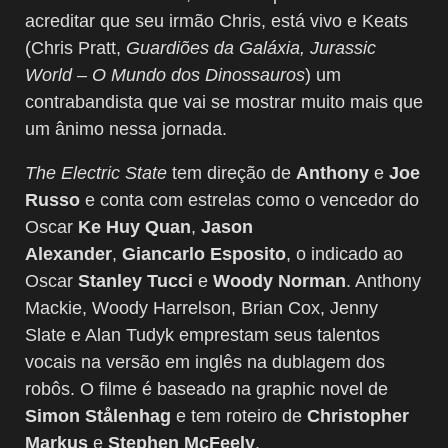
acreditar que seu irmão Chris, está vivo e Keats
(Chris Pratt,
Guardiões da Galáxia, Jurassic
World – O Mundo dos Dinossauros
) um
contrabandista que vai se mostrar muito mais que
um ânimo nessa jornada.
The Electric State
tem direção de
Anthony
e
Joe
Russo
e conta com estrelas como o vencedor do
Oscar
Ke Huy Quan
,
Jason
Alexander
,
Giancarlo Esposito
, o indicado ao
Oscar
Stanley Tucci
e
Woody Norman
. Anthony
Mackie, Woody Harrelson, Brian Cox, Jenny
Slate e Alan Tudyk emprestam seus talentos
vocais na versão em inglês na dublagem dos
robôs. O filme é baseado na graphic novel de
Simon Stålenhag
e tem roteiro de
Christopher
Markus
e
Stephen McFeely
.