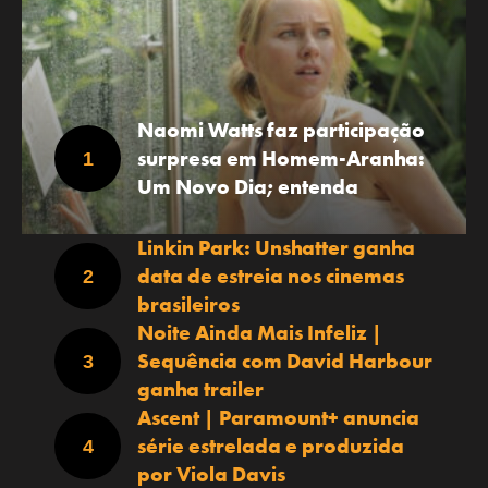
Naomi Watts faz participação
surpresa em Homem-Aranha:
Um Novo Dia; entenda
Linkin Park: Unshatter ganha
data de estreia nos cinemas
brasileiros
Noite Ainda Mais Infeliz |
Sequência com David Harbour
ganha trailer
Ascent | Paramount+ anuncia
série estrelada e produzida
por Viola Davis