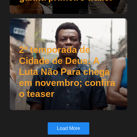
2ª temporada de
Cidade de Deus: A
Luta Não Para chega
em novembro; confira
o teaser
Load More