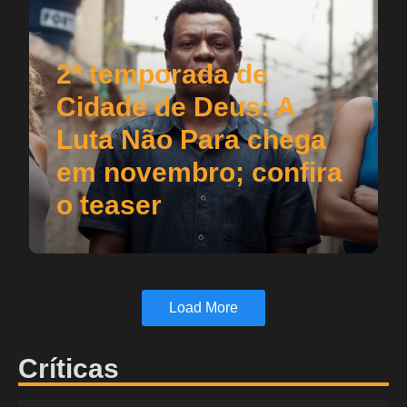
2ª temporada de
Cidade de Deus: A
Luta Não Para chega
em novembro; confira
o teaser
Load More
Críticas