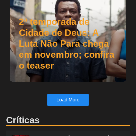
2ª temporada de
Cidade de Deus: A
Luta Não Para chega
em novembro; confira
o teaser
Load More
Críticas