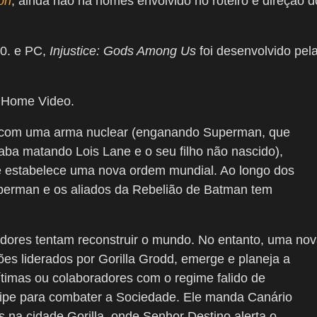
on
, ainda não há nomes envolvido no roteiro e direção d
60. e PC,
Injustice: Gods Among Us
foi desenvolvido pel
a Home Video.
is com uma arma nuclear (enganando Superman, que
aba matando Lois Lane e o seu filho não nascido),
 estabelece uma nova ordem mundial. Ao longo dos
uperman e os aliados da Rebelião de Batman tem
dores tentam reconstruir o mundo. No entanto, uma no
ões liderados por Gorilla Grodd, emerge e planeja a
timas ou colaboradores com o regime falido de
ipe para combater a Sociedade. Ele manda Canário
 na cidade Gorilla, onde Senhor Destino alerta o