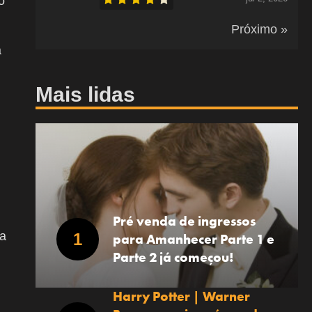
o
Próximo »
a
Mais lidas
Pré venda de ingressos
va
para Amanhecer Parte 1 e
Parte 2 já começou!
Harry Potter | Warner