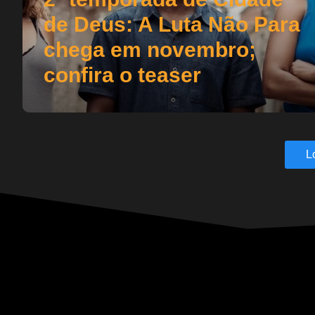
de Deus: A Luta Não Para
chega em novembro;
confira o teaser
L