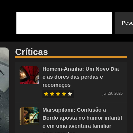
Pesq
Críticas
Homem-Aranha: Um Novo Dia
e as dores das perdas e
recomeços
jul 29, 2026
Marsupilami: Confusão a
Bordo aposta no humor infantil
e em uma aventura familiar