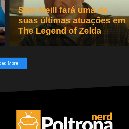
Sam Neill fará uma de
suas últimas atuações em
The Legend of Zelda
oad More