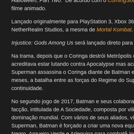
Halloween, Part Two.
De acordo com o
ComingSo
filme animado.
Lançado originalmente para PlayStation 3, Xbox 3
NetherRealm Studios, a mesma de
Mortal Kombat
.
Injustice: Gods Among Us
será lançado direto par
Na trama, depois que o Coringa destrói Metrópol
acreditava estar lutando contra Apocalypse mas ac
Superman assassina o Coringa diante de Batman e
meses, a batalha entre as forças do Regime do S
continuidade.
No segundo jogo de 2017, Batman e seus colabora
facção, intitulada de A Sociedade, composta por vil
dominação mundial. Com vários de seus aliados, ví
Superman, Batman é forçado a criar uma nova equ
Negro, Arqueiro Verde e Arlequina para combatê-los