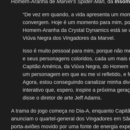
Homem-Aranha de
Marvel’s Spider-Man,
da
Insom
“De vez em quando, a vida apresenta um mom
convergem. Hoje é um momento para mim, porq
Homem-Aranha da Crystal Dynamics está se u
Viúva Negra dos Vingadores da Marvel.
Isso é muito pessoal para mim, porque não 
e seus personagens coloridos, cada um mais re
Capitão América, da Viúva Negra, do Homem 
um personagem em que eu me vi refletido, e 
Agora, estou conseguindo canalizar minha di
interativo que, espero, inspire a próxima ger
disse o diretor de arte Jeff Adams.
A trama do jogo começa no Dia-A, enquanto Capit
anunciam o quartel-general dos Vingadores em São
porta-aviões movido por uma fonte de energia expe