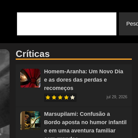
Pesq
Críticas
Homem-Aranha: Um Novo Dia
e as dores das perdas e
recomeços
jul 29, 2026
Marsupilami: Confusão a
Bordo aposta no humor infantil
e em uma aventura familiar