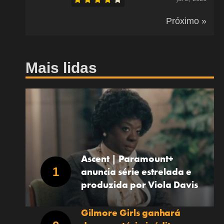
Próximo »
Mais lidas
Ascent | Paramount+
anuncia série estrelada e
produzida por Viola Davis
Gilmore Girls ganhará