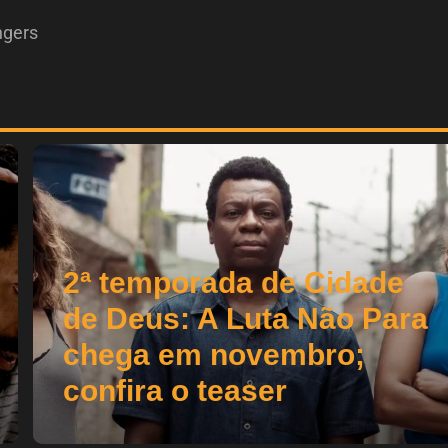
ngers
2ª temporada de Cidade
de Deus: A Luta Não Para
chega em novembro;
confira o teaser