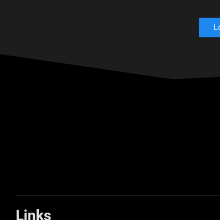
L
Links