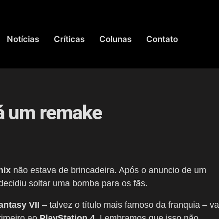
Notícias
Críticas
Colunas
Contato
rá um remake
nix
não estava de brincadeira. Após o anuncio de um
decidiu soltar uma bomba para os fãs.
antasy VII
– talvez o título mais famoso da franquia – va
rimeiro ao
PlayStation 4
. Lembramos que isso não