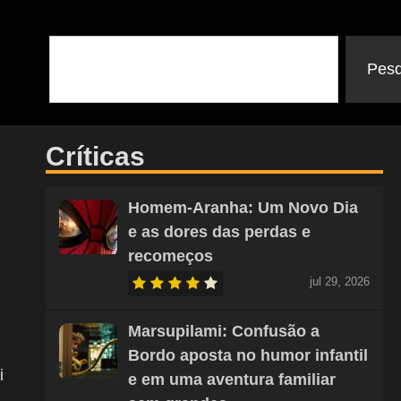
Pesq
Críticas
Homem-Aranha: Um Novo Dia
e as dores das perdas e
recomeços
jul 29, 2026
Marsupilami: Confusão a
Bordo aposta no humor infantil
i
e em uma aventura familiar