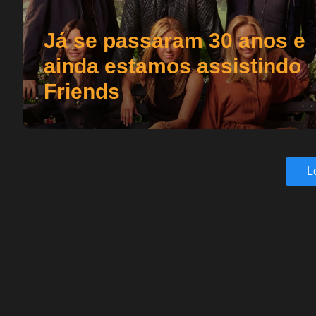
Já se passaram 30 anos e
ainda estamos assistindo
Friends
L