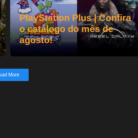
PlayStation Plus | Confira
o catálogo do mês de
agosto!
oad More