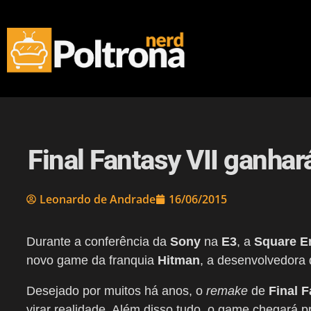
Final Fantasy VII ganha
Leonardo de Andrade
16/06/2015
Durante a conferência da
Sony
na
E3
, a
Square E
novo game da franquia
Hitman
, a desenvolvedora 
Desejado por muitos há anos, o
remake
de
Final F
virar realidade. Além disso tudo, o game chegará p