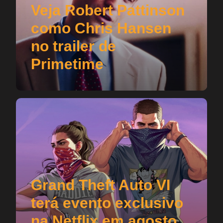
Veja Robert Pattinson
como Chris Hansen
no trailer de
Primetime
Grand Theft Auto VI
terá evento exclusivo
na Netflix em agosto