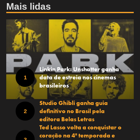
Mais lidas
Linkin Park: Unshatter ganha
data de estreia nos cinemas
brasileiros
Studio Ghibli ganha guia
definitivo no Brasil pela
editora Belas Letras
Ted Lasso volta a conquistar o
coração na 4ª temporada e