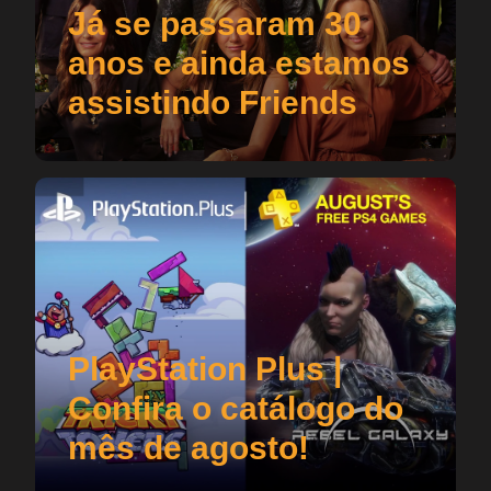
Já se passaram 30
anos e ainda estamos
assistindo Friends
PlayStation Plus |
Confira o catálogo do
mês de agosto!