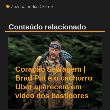
Zuzubalândia O Filme
Conteúdo relacionado
Coração Selvagem |
Brad Pitt e o cachorro
Uber aparecem em
vídeo dos bastidores